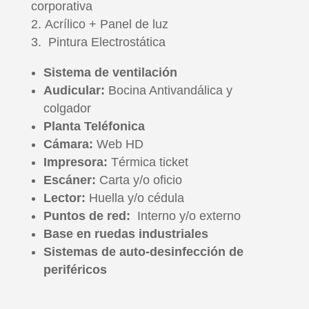
corporativa
Acrílico + Panel de luz
Pintura Electrostática
Sistema de ventilación
Audicular:
Bocina Antivandálica y
colgador
Planta Teléfonica
Cámara:
Web HD
Impresora:
Tér
mica
ticket
Escáner:
Carta y/o oficio
Lector:
Huella y/o cédula
Puntos de red:
Inte
rn
o
y/o ex
terno
Base en ruedas industriales
Sistemas de auto-desinfección de
periféricos